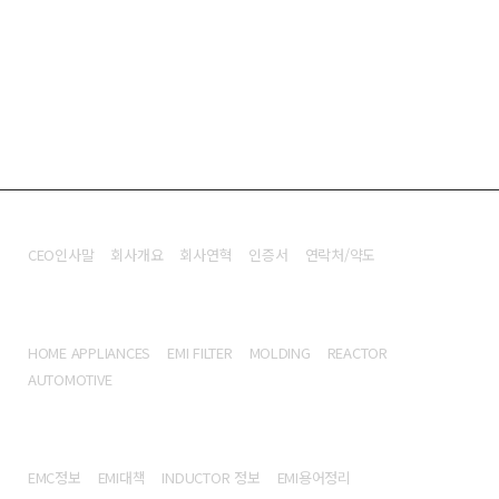
회사소개
CEO인사말
회사개요
회사연혁
인증서
연락처/약도
제품정보
HOME APPLIANCES
EMI FILTER
MOLDING
REACTOR
AUTOMOTIVE
기술정보
EMC정보
EMI대책
INDUCTOR 정보
EMI용어정리