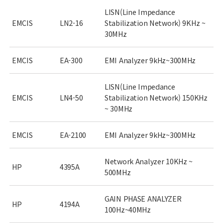
LISN(Line Impedance
EMCIS
LN2-16
Stabilization Network) 9KHz ~
30MHz
EMCIS
EA-300
EMI Analyzer 9kHz~300MHz
LISN(Line Impedance
EMCIS
LN4-50
Stabilization Network) 150KHz
~ 30MHz
EMCIS
EA-2100
EMI Analyzer 9kHz~300MHz
Network Analyzer 10KHz ~
HP
4395A
500MHz
GAIN PHASE ANALYZER
HP
4194A
100Hz~40MHz