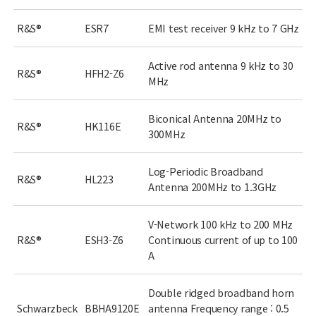
R&S®
ESR7
EMI test receiver 9 kHz to 7 GHz
Active rod antenna 9 kHz to 30
R&S®
HFH2-Z6
MHz
Biconical Antenna 20MHz to
R&S®
HK116E
300MHz
Log-Periodic Broadband
R&S®
HL223
Antenna 200MHz to 1.3GHz
V-Network 100 kHz to 200 MHz
R&S®
ESH3-Z6
Continuous current of up to 100
A
Double ridged broadband horn
Schwarzbeck
BBHA9120E
antenna Frequency range : 0.5