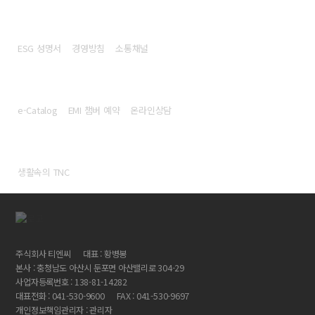
지속가능경영
ESG 성명서
경영방침
소통채널
고객지원
e-Catalog
EMI 챔버 예약
온라인상담
TNC홍보실
생활속의 TNC
주식회사 티엔씨
대표 : 황병봉
본사 : 충청남도 아산시 둔포면 아산밸리로 304-29
사업자등록번호 : 138-81-14282
대표전화 : 041-530-9600
FAX : 041-530-9697
개인정보책임관리자 : 관리자