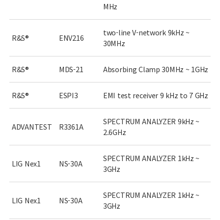
MHz
two-line V-network 9kHz ~
R&S®
ENV216
30MHz
R&S®
MDS-21
Absorbing Clamp 30MHz ~ 1GHz
R&S®
ESPI3
EMI test receiver 9 kHz to 7 GHz
SPECTRUM ANALYZER 9kHz ~
ADVANTEST
R3361A
2.6GHz
SPECTRUM ANALYZER 1kHz ~
LIG Nex1
NS-30A
3GHz
SPECTRUM ANALYZER 1kHz ~
LIG Nex1
NS-30A
3GHz