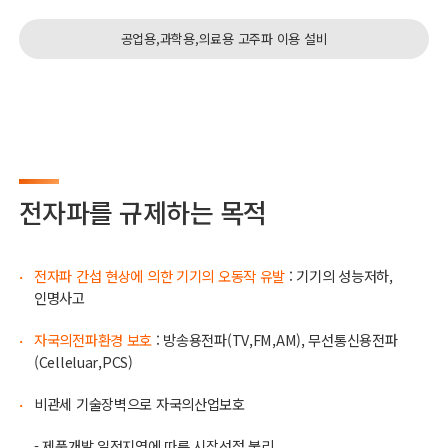
공업용,과학용,의료용 고주파 이용 설비
전자파를 규제하는 목적
전자파 간섭 현상에 의한 기기의 오동작 유발
: 기기의 성능저하,
·
인명사고
자국의전파환경 보호
: 방송용전파(TV,FM,AM), 무선통신용전파
·
(Celleluar,PCS)
비관세 기술장벽으로 자국의산업보호
·
- 제품개발 일정지연에 따른 시장선점 불리